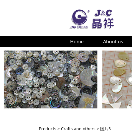
Home
About us
Products
>
Crafts and others
>
图片3