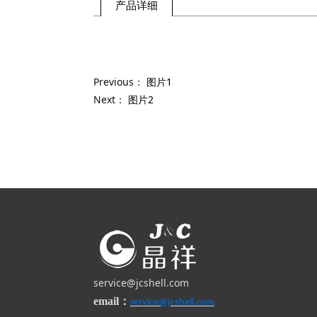
产品详细
Previous：
图片1
Next：
图片2
service@jcshell.com
email
：
s
ervice@jcshell.com