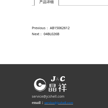
产品详细
Previous：
AB15062612
Next：
04BL026B
service@jcshell.com
email
：
s
ervice@jcshell.com